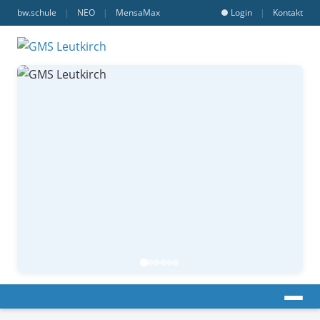
bw.schule
|
NEO
|
MensaMax
● Login
|
Kontakt