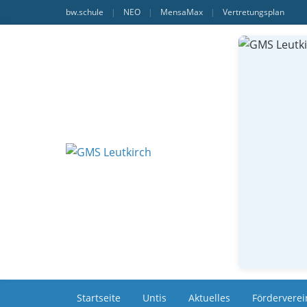
bw.schule
|
NEO
|
MensaMax
|
Vertretungsplan
Startseite
Untis
Aktuelles
Förderverei