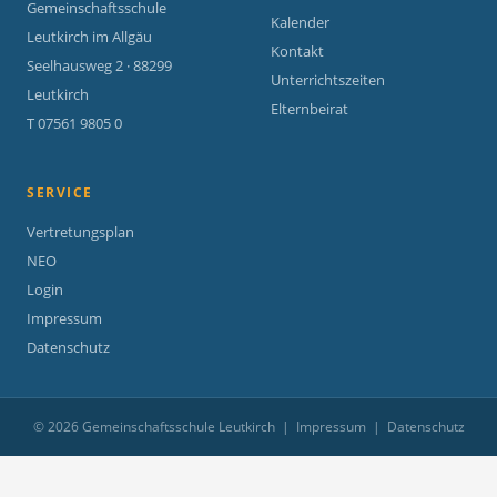
Gemeinschaftsschule
Kalender
Leutkirch im Allgäu
Kontakt
Seelhausweg 2 · 88299
Unterrichtszeiten
Leutkirch
Elternbeirat
T 07561 9805 0
SERVICE
Vertretungsplan
NEO
Login
Impressum
Datenschutz
© 2026 Gemeinschaftsschule Leutkirch |
Impressum
|
Datenschutz