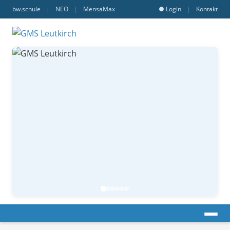
bw.schule
|
NEO
|
MensaMax
● Login
|
Kontakt