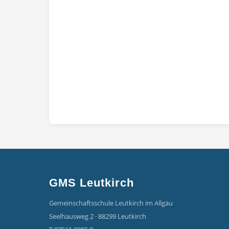
GMS Leutkirch
Gemeinschaftsschule Leutkirch im Allgäu
Seelhausweg 2 · 88299 Leutkirch