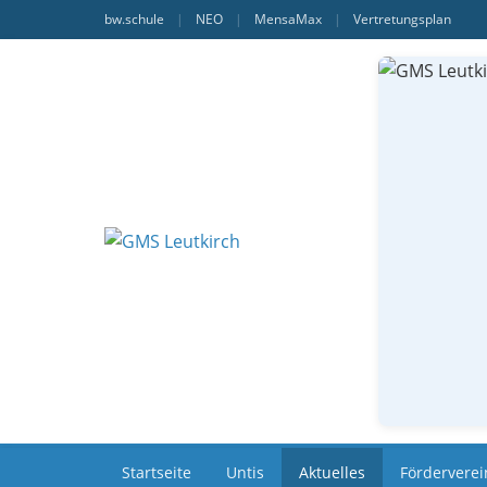
bw.schule
|
NEO
|
MensaMax
|
Vertretungsplan
Startseite
Untis
Aktuelles
Förderverei