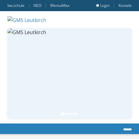
bw.schule
|
NEO
|
MensaMax
● Login
|
Kontakt