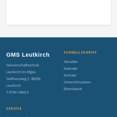
SCHNELLZUGRIFF
GMS Leutkirch
Aktuelles
Gemeinschaftsschule
Kalender
Leutkirch im Allgäu
Kontakt
Seelhausweg 2 · 88299
Unterrichtszeiten
Leutkirch
Elternbeirat
T 07561 9805 0
SERVICE