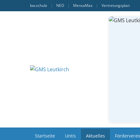
bw.schule
|
NEO
|
MensaMax
|
Vertretungsplan
Startseite
Untis
Aktuelles
Förderverei