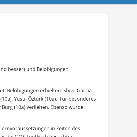
9 und besser) und Belobigungen
. Belobigungen erhielten: Shiva Garcia
r (10a), Yusuf Öztürk (10a). Für besonderes
 Burg (10a) verliehen. Ebenso wurde
n Lernvoraussetzungen in Zeiten des
der die GMS Leutkirch besuchten.