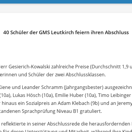
40 Schüler der GMS Leutkirch feiern ihren Abschluss
 Herr Gesierich-Kowalski zahlreiche Preise (Durchschnitt 1,
lerinnen und Schüler der zwei Abschlussklassen.
iene und Leander Schramm (Jahrgangsbester) ausgezeichnet
ka (10a), Lukas Hösch (10a), Emilie Huber (10a), Timo Leibinge
hinaus ein Sozialpreis an Adam Klebach (9b) und an Jeremy
standenen Sprachprüfung Niveau B1 gratuliert.
i reflektierte in seiner Abschlussrede die herausfordernde
n für deren Unterstützung und Mitarbeit, während ihre Kin