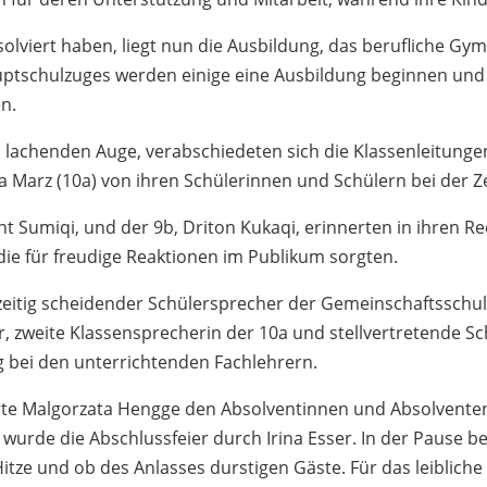
bsolviert haben, liegt nun die Ausbildung, das berufliche G
uptschulzuges werden einige eine Ausbildung beginnen und
en.
lachenden Auge, verabschiedeten sich die Klassenleitungen 
la Marz (10a) von ihren Schülerinnen und Schülern bei der 
nt Sumiqi, und der 9b, Driton Kukaqi, erinnerten in ihren R
ie für freudige Reaktionen im Publikum sorgten.
hzeitig scheidender Schülersprecher der Gemeinschaftsschule L
 zweite Klassensprecherin der 10a und stellvertretende Schü
ig bei den unterrichtenden Fachlehrern.
ierte Malgorzata Hengge den Absolventinnen und Absolvente
wurde die Abschlussfeier durch Irina Esser. In der Pause bew
 Hitze und ob des Anlasses durstigen Gäste. Für das leiblich